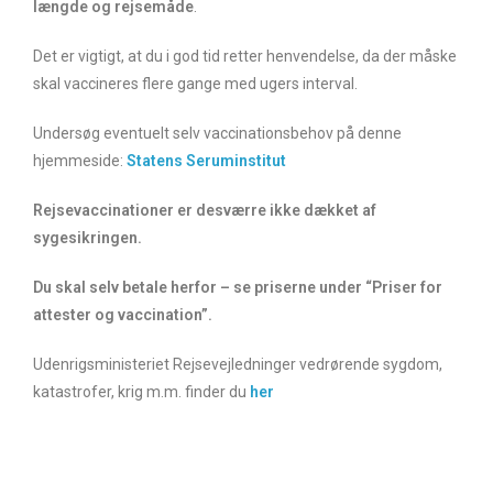
længde og rejsemåde
.
Det er vigtigt, at du i god tid retter henvendelse, da der måske
skal vaccineres flere gange med ugers interval.
Undersøg eventuelt selv vaccinationsbehov på denne
hjemmeside:
Statens Seruminstitut
Rejsevaccinationer er desværre ikke dækket af
sygesikringen.
Du skal selv betale herfor – se priserne under “Priser for
attester og vaccination”.
Udenrigsministeriet Rejsevejledninger vedrørende sygdom,
katastrofer, krig m.m. finder du
her